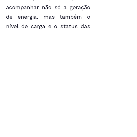
acompanhar não só a geração
de energia, mas também o
nível de carga e o status das
suas baterias em tempo real.
Seu Investimento
Seguro e Garantido
A tranquilidade de um sistema
híbrido também vem da
qualidade dos seus
componentes. Por isso,
oferecemos as melhores
garantias do mercado: